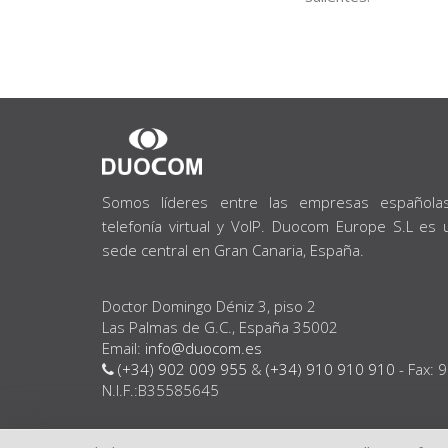
SOBRE
NOSOTROS
Somos líderes entre las empresas española
telefonía virtual y VoIP. Duocom Europe S.L es
sede central en Gran Canaria, España.
Doctor Domingo Déniz 3, piso 2
Las Palmas de G.C., España 35002
Email:
info@duocom.es
(+34) 902 009 955
&
(+34) 910 910 910
- Fax: 
N.I.F.:B35585645