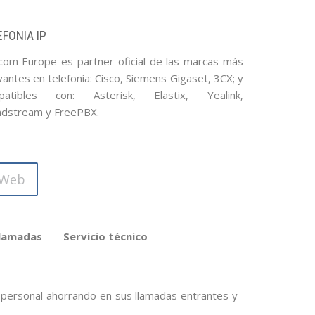
EFONIA IP
om Europe es partner oficial de las marcas más
vantes en telefonía: Cisco, Siemens Gigaset, 3CX; y
patibles con: Asterisk, Elastix, Yealink,
dstream y FreePBX.
Web
llamadas
Servicio técnico
a personal ahorrando en sus llamadas entrantes y