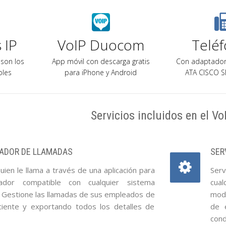
 IP
VoIP Duocom
Telé
 son los
App móvil con descarga gratis
Con adaptador
les
para iPhone y Android
ATA CISCO S
Servicios incluidos en el Vo
CADOR DE LLAMADAS
SER
ien le llama a través de una aplicación para
Serv
ador compatible con cualquier sistema
cual
. Gestione las llamadas de sus empleados de
modi
ciente y exportando todos los detalles de
de e
cond