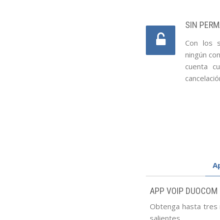
SIN PER
Con los 
ningún co
cuenta c
cancelació
Servicios
A
relacionados
con
APP VOIP DUOCOM
el
VoIP
Obtenga hasta tres n
salientes.