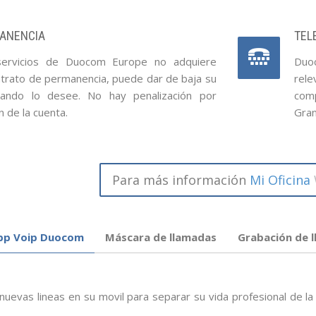
MANENCIA
TEL
servicios de Duocom Europe no adquiere
Duoc
ntrato de permanencia, puede dar de baja su
rele
uando lo desee. No hay penalización por
com
n de la cuenta.
Gran
Para más información
Mi Oficina
pp Voip Duocom
Máscara de llamadas
Grabación de 
uevas lineas en su movil para separar su vida profesional de l